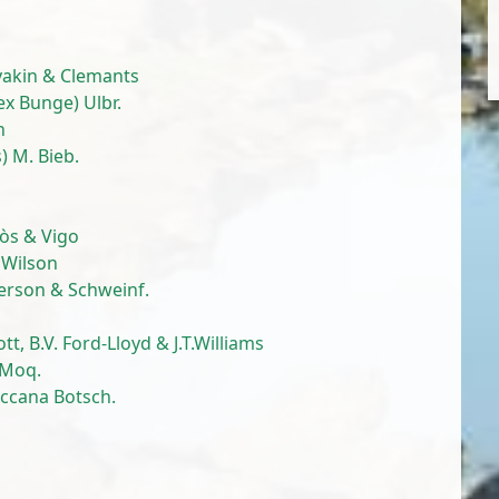
yakin & Clemants
ex Bunge) Ulbr.
n
 M. Bieb.
òs & Vigo
. Wilson
erson & Schweinf.
cott, B.V. Ford-Lloyd & J.T.Williams
 Moq.
ccana Botsch.