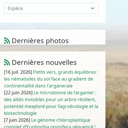
Espèce
Dernières photos
Atriplex parvifolia Lowe
1
/
10
Dernières nouvelles
[16 juil. 2026]
Petits vers, grands équilibres :
les nématodes du sol face au gradient de
continentalité dans l'arganeraie
[22 juin 2026]
Le microbiome de l’arganier :
des alliés invisibles pour un arbre résilient,
potentiel inexploré pour l’agroécologie et la
biotechnologie
[7 juin 2026]
Le génome chloroplastique
complet d’Euphorbia resinifera séquencé !