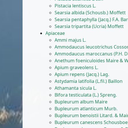
Pistacia lentiscus L.
Searsia albida (Schousb.) Moffett
Searsia pentaphylla (Jacq.) F.A. Ba
Searsia tripartita (Ucria) Moffett
Apiaceae
Ammi majus L.
Ammodaucus leucotrichus Cosso
Ammodaucus maroccanus (P.H. Da
Anethum foeniculoides Maire & W
Apium graveolens L.
Apium repens (Jacq.) Lag.
Astydamia latifolia (L.fil.) Baillon
Athamanta sicula L.
Bifora testiculata (L.) Spreng.
Bupleurum album Maire
Bupleurum atlanticum Murb.
Bupleurum benoistii Litard. & Mai
Bupleurum canescens Schousboe