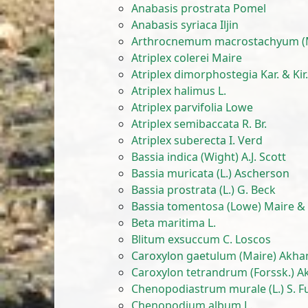
Anabasis prostrata Pomel
Anabasis syriaca Iljin
Arthrocnemum macrostachyum (Mo
Atriplex colerei Maire
Atriplex dimorphostegia Kar. & Kir
Atriplex halimus L.
Atriplex parvifolia Lowe
Atriplex semibaccata R. Br.
Atriplex suberecta I. Verd
Bassia indica (Wight) A.J. Scott
Bassia muricata (L.) Ascherson
Bassia prostrata (L.) G. Beck
Bassia tomentosa (Lowe) Maire & 
Beta maritima L.
Blitum exsuccum C. Loscos
Caroxylon gaetulum (Maire) Akha
Caroxylon tetrandrum (Forssk.) Ak
Chenopodiastrum murale (L.) S. F
Chenopodium album L.