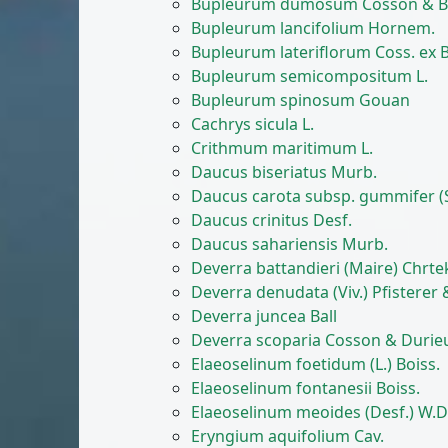
Bupleurum dumosum Cosson & B
Bupleurum lancifolium Hornem.
Bupleurum lateriflorum Coss. ex B
Bupleurum semicompositum L.
Bupleurum spinosum Gouan
Cachrys sicula L.
Crithmum maritimum L.
Daucus biseriatus Murb.
Daucus carota subsp. gummifer (S
Daucus crinitus Desf.
Daucus sahariensis Murb.
Deverra battandieri (Maire) Chrte
Deverra denudata (Viv.) Pfisterer
Deverra juncea Ball
Deverra scoparia Cosson & Durie
Elaeoselinum foetidum (L.) Boiss.
Elaeoselinum fontanesii Boiss.
Elaeoselinum meoides (Desf.) W.D.
Eryngium aquifolium Cav.