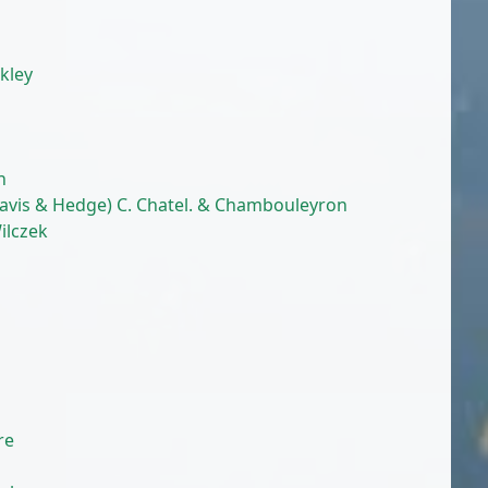
rkley
n
vis & Hedge) C. Chatel. & Chambouleyron
ilczek
re