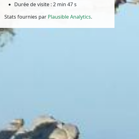
Durée de visite : 2 min 47 s
Stats fournies par
Plausible Analytics
.