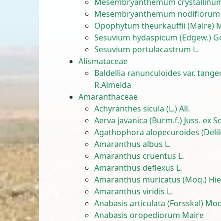
Mesembryanthemum crystallinum
Mesembryanthemum nodiflorum 
Opophytum theurkauffii (Maire) 
Sesuvium hydaspicum (Edgew.) G
Sesuvium portulacastrum L.
Alismataceae
Baldellia ranunculoides var. tanger
R.Almeida
Amaranthaceae
Achyranthes sicula (L.) All.
Aerva javanica (Burm.f.) Juss. ex Sc
Agathophora alopecuroides (Deli
Amaranthus albus L.
Amaranthus cruentus L.
Amaranthus deflexus L.
Amaranthus muricatus (Moq.) Hie
Amaranthus viridis L.
Anabasis articulata (Forsskal) Moq
Anabasis oropediorum Maire