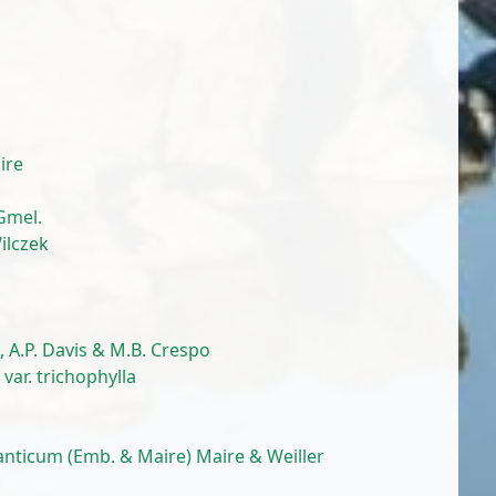
ire
 Gmel.
ilczek
ó, A.P. Davis & M.B. Crespo
var. trichophylla
anticum (Emb. & Maire) Maire & Weiller