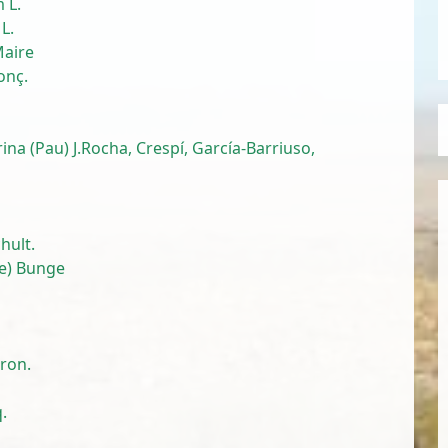
 L.
L.
Maire
onç.
ina (Pau) J.Rocha, Crespí, García-Barriuso,
hult.
le) Bunge
ron.
.