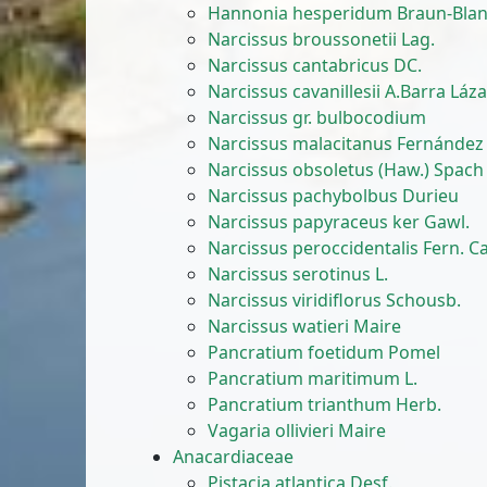
Hannonia hesperidum Braun-Blan
Narcissus broussonetii Lag.
Narcissus cantabricus DC.
Narcissus cavanillesii A.Barra Láz
Narcissus gr. bulbocodium
Narcissus malacitanus Fernández
Narcissus obsoletus (Haw.) Spach
Narcissus pachybolbus Durieu
Narcissus papyraceus ker Gawl.
Narcissus peroccidentalis Fern. C
Narcissus serotinus L.
Narcissus viridiflorus Schousb.
Narcissus watieri Maire
Pancratium foetidum Pomel
Pancratium maritimum L.
Pancratium trianthum Herb.
Vagaria ollivieri Maire
Anacardiaceae
Pistacia atlantica Desf.