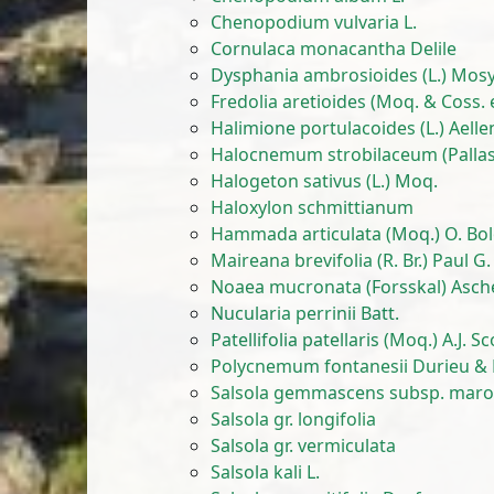
Chenopodium vulvaria L.
Cornulaca monacantha Delile
Dysphania ambrosioides (L.) Mos
Fredolia aretioides (Moq. & Coss. 
Halimione portulacoides (L.) Aelle
Halocnemum strobilaceum (Pallas)
Halogeton sativus (L.) Moq.
Haloxylon schmittianum
Hammada articulata (Moq.) O. Bol
Maireana brevifolia (R. Br.) Paul G
Noaea mucronata (Forsskal) Asch
Nucularia perrinii Batt.
Patellifolia patellaris (Moq.) A.J. S
Polycnemum fontanesii Durieu &
Salsola gemmascens subsp. maro
Salsola gr. longifolia
Salsola gr. vermiculata
Salsola kali L.