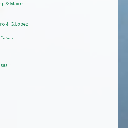
q. & Maire
aro & G.López
 Casas
asas