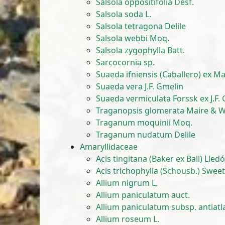
Salsola oppositifolia Desf.
Salsola soda L.
Salsola tetragona Delile
Salsola webbi Moq.
Salsola zygophylla Batt.
Sarcocornia sp.
Suaeda ifniensis (Caballero) ex Ma
Suaeda vera J.F. Gmelin
Suaeda vermiculata Forssk ex J.F.
Traganopsis glomerata Maire & W
Traganum moquinii Moq.
Traganum nudatum Delile
Amaryllidaceae
Acis tingitana (Baker ex Ball) Lled
Acis trichophylla (Schousb.) Sweet 
Allium nigrum L.
Allium paniculatum auct.
Allium paniculatum subsp. antiatl
Allium roseum L.