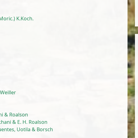
ric.) K.Koch.
.
Weiller
ni & Roalson
hani & E. H. Roalson
uentes, Uotila & Borsch