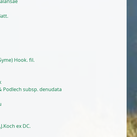
alansae
att.
yme) Hook. fil.
k
 & Podlech subsp. denudata
u
J.Koch ex DC.