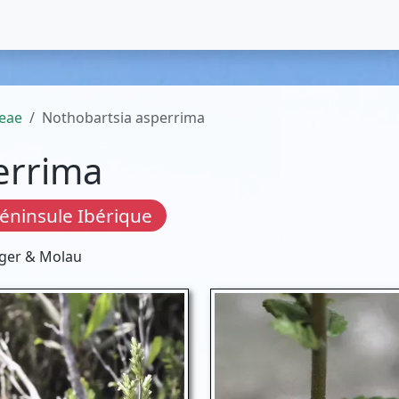
eae
Nothobartsia asperrima
errima
éninsule Ibérique
iger & Molau