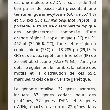
est une molécule d’ADN circulaire de 163
065 paires de bases (pb) présentant une
teneur en guanine-cytosine (GC) de 35,11 %
et 96 loci SSR (
Simple Sequence Repeat
). Il
possède la structure quadripartite typique
des Angiospermes, composée d’une
grande région à copie unique (LSC) de 91
462 pb (32,06 % GC), d’une petite région à
copie unique (SSC) de 18 285 pb (29,13 %
GC) et de deux répétitions inversées (IR) de
26 659 pb chacune (42,39 % GC). L'analyse
détaille également le nombre, la nature des
motifs et la distribution de ces SSR,
marqueurs clés de la diversité génétique.
Le génome totalise 132 gènes annotés,
incluant 87 gènes codant pour des
protéines, 37 gènes d’ARNt et 8 gènes
d’ARNr, répartis à raison de 82 gènes dans