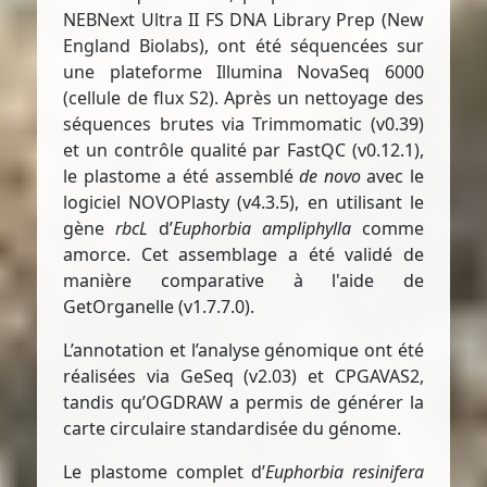
NEBNext Ultra II FS DNA Library Prep (New
England Biolabs), ont été séquencées sur
une plateforme Illumina NovaSeq 6000
(cellule de flux S2). Après un nettoyage des
séquences brutes via Trimmomatic (v0.39)
et un contrôle qualité par FastQC (v0.12.1),
le plastome a été assemblé
de novo
avec le
logiciel NOVOPlasty (v4.3.5), en utilisant le
gène
rbcL
d’
Euphorbia ampliphylla
comme
amorce. Cet assemblage a été validé de
manière comparative à l'aide de
GetOrganelle (v1.7.7.0).
L’annotation et l’analyse génomique ont été
réalisées via GeSeq (v2.03) et CPGAVAS2,
tandis qu’OGDRAW a permis de générer la
carte circulaire standardisée du génome.
Le plastome complet d’
Euphorbia resinifera