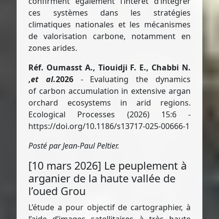
confirment également l’intérêt d’intégrer
ces systèmes dans les stratégies
climatiques nationales et les mécanismes
de valorisation carbone, notamment en
zones arides.
Réf. Oumasst A., Tiouidji F. E., Chabbi N.
,
et al.
2026
- Evaluating the dynamics
of carbon accumulation in extensive argan
orchard ecosystems in arid regions.
Ecological Processes (2026) 15:6 -
https://doi.org/10.1186/s13717-025-00666-1
Posté par Jean-Paul Peltier.
[10 mars 2026] Le peuplement à
arganier de la haute vallée de
l’oued Grou
L’étude a pour objectif de cartographier, à