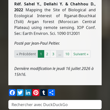
Réf. Sahel Y., Dellahi Y. & Chahhou D.,
2022
Mapping the Site of Biological and
Ecological Interest of Rganat-Bouchkal
(Tsili) Argan forest (Moroccan Central
Plateau) using remote sensing. IOP Conf.
Ser.: Earth Environ. Sci. 1090 012001
Posté par Jean-Paul Peltier.
« Précédent
1
2
3
…
10
Suivant »
Dernière modification le jeudi 16 juillet 2026 à
15h16.
Facebook
Twitter
LinkedIn
Pinterest
Tumblr
Partager