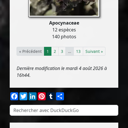
Apocynaceae
12 espèces
140 photos
« Précédent
1
2
3
…
13
Suivant »
Dernière modification le mardi 4 août 2026 à
16h44.
Facebook
Twitter
LinkedIn
Pinterest
Tumblr
Partager