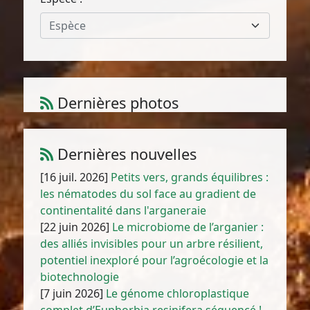
Espèce
Dernières photos
Amaranthus muricatus (Moq.) Hieron.
1
/
10
Dernières nouvelles
[16 juil. 2026]
Petits vers, grands équilibres :
les nématodes du sol face au gradient de
continentalité dans l'arganeraie
[22 juin 2026]
Le microbiome de l’arganier :
des alliés invisibles pour un arbre résilient,
potentiel inexploré pour l’agroécologie et la
biotechnologie
[7 juin 2026]
Le génome chloroplastique