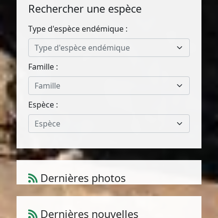
Rechercher une espèce
Type d'espèce endémique :
Type d'espèce endémique
Famille :
Famille
Espèce :
Espèce
Dernières photos
Amaranthus muricatus (Moq.) Hieron.
1
/
10
Dernières nouvelles