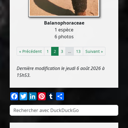
Balanophoraceae
1 espèce
6 photos
« Précédent
1
2
3
…
13
Suivant »
Dernière modification le jeudi 6 août 2026 à
15h53.
Facebook
Twitter
LinkedIn
Pinterest
Tumblr
Partager