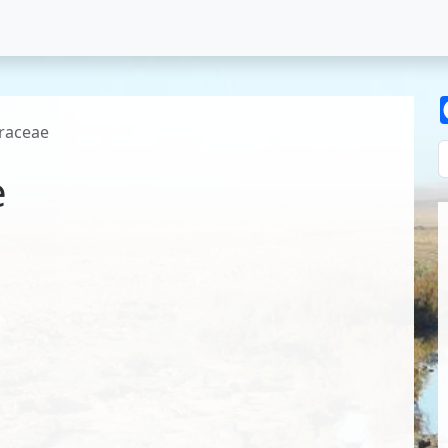
raceae
e