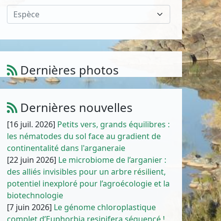
Espèce
Dernières photos
Amaranthus cruentus L.
1
/
10
Dernières nouvelles
[16 juil. 2026]
Petits vers, grands équilibres :
les nématodes du sol face au gradient de
continentalité dans l'arganeraie
[22 juin 2026]
Le microbiome de l’arganier :
des alliés invisibles pour un arbre résilient,
potentiel inexploré pour l’agroécologie et la
biotechnologie
[7 juin 2026]
Le génome chloroplastique
complet d’Euphorbia resinifera séquencé !