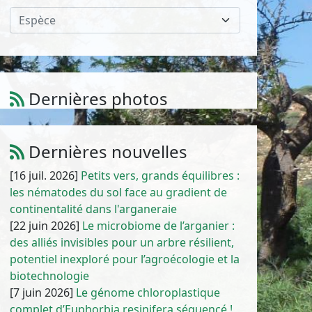
Espèce
Dernières photos
Anchusa hispida Forssk.
1
/
10
Dernières nouvelles
[16 juil. 2026]
Petits vers, grands équilibres :
les nématodes du sol face au gradient de
continentalité dans l'arganeraie
[22 juin 2026]
Le microbiome de l’arganier :
des alliés invisibles pour un arbre résilient,
potentiel inexploré pour l’agroécologie et la
biotechnologie
[7 juin 2026]
Le génome chloroplastique
complet d’Euphorbia resinifera séquencé !