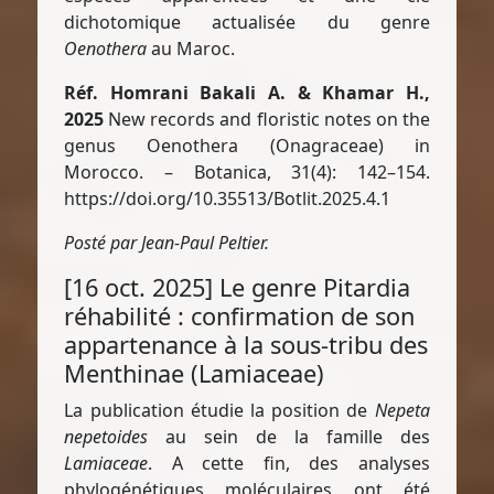
dichotomique actualisée du genre
Oenothera
au Maroc.
Réf. Homrani Bakali A. & Khamar H.,
2025
New records and floristic notes on the
genus Oenothera (Onagraceae) in
Morocco. – Botanica, 31(4): 142–154.
https://doi.org/10.35513/Botlit.2025.4.1
Posté par Jean-Paul Peltier.
[16 oct. 2025] Le genre Pitardia
réhabilité : confirmation de son
appartenance à la sous-tribu des
Menthinae (Lamiaceae)
La publication étudie la position de
Nepeta
nepetoides
au sein de la famille des
Lamiaceae
. A cette fin, des analyses
phylogénétiques moléculaires ont été