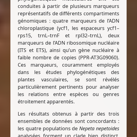
conduites à partir de plusieurs marqueurs
représentatifs de différents compartiments
génomiques : quatre marqueurs de l’ADN
chloroplastique (ycf1, les espaceurs ycf1–
rps15, trnL–trnF et rpl32–trnL), deux
marqueurs de l’ADN ribosomique nucléaire
(ITS et ETS), ainsi qu’un gène nucléaire à
faible nombre de copies (PPR-AT3G09060).
Ces marqueurs, couramment employés
dans les études phylogénétiques des
plantes vasculaires, se sont révélés
particulièrement pertinents pour analyser
les relations entre espèces ou genres
étroitement apparentés.
Les résultats obtenus à partir des trois
ensembles de données sont concordants :
les quatre populations de
Nepeta nepetoides
analysées forment un clade bien distinct,