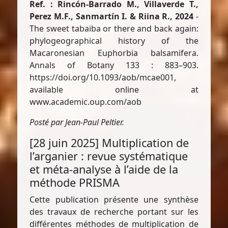
Ref. : Rincón-Barrado M., Villaverde T.,
Perez M.F., Sanmartín I. & Riina R., 2024
-
The sweet tabaiba or there and back again:
phylogeographical history of the
Macaronesian Euphorbia balsamifera.
Annals of Botany 133 : 883–903.
https://doi.org/10.1093/aob/mcae001,
available online at
www.academic.oup.com/aob
Posté par Jean-Paul Peltier.
[28 juin 2025] Multiplication de
l’arganier : revue systématique
et méta-analyse à l’aide de la
méthode PRISMA
Cette publication présente une synthèse
des travaux de recherche portant sur les
différentes méthodes de multiplication de