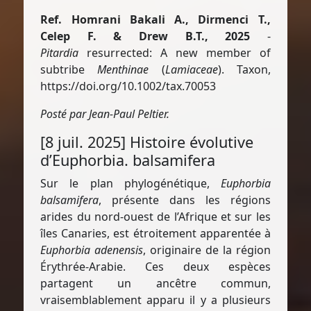
Ref. Homrani Bakali A., Dirmenci T.,
Celep F. & Drew B.T., 2025
-
Pitardia
resurrected: A new member of
subtribe
Menthinae
(
Lamiaceae
). Taxon,
https://doi.org/10.1002/tax.70053
Posté par Jean-Paul Peltier.
[8 juil. 2025] Histoire évolutive
d’Euphorbia. balsamifera
Sur le plan phylogénétique,
Euphorbia
balsamifera
, présente dans les régions
arides du nord-ouest de l’Afrique et sur les
îles Canaries, est étroitement apparentée à
Euphorbia adenensis
, originaire de la région
Érythrée-Arabie. Ces deux espèces
partagent un ancêtre commun,
vraisemblablement apparu il y a plusieurs