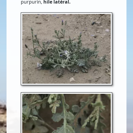
purpurin,
hile latéral.