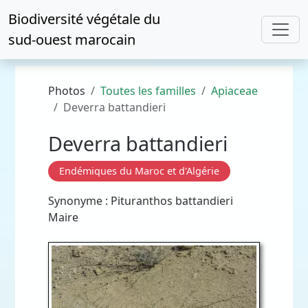
Biodiversité végétale du
sud-ouest marocain
Photos
Toutes les familles
Apiaceae
Deverra battandieri
Deverra battandieri
Endémiques du Maroc et d'Algérie
Synonyme : Pituranthos battandieri
Maire