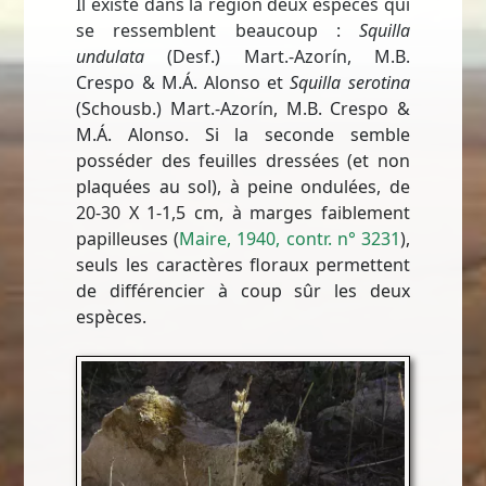
Il existe dans la région deux espèces qui
se ressemblent beaucoup :
Squilla
undulata
(Desf.) Mart.-Azorín, M.B.
Crespo & M.Á. Alonso et
Squilla serotina
(Schousb.) Mart.-Azorín, M.B. Crespo &
M.Á. Alonso. Si la seconde semble
posséder des feuilles dressées (et non
plaquées au sol), à peine ondulées, de
20-30 X 1-1,5 cm, à marges faiblement
papilleuses (
Maire, 1940, contr. n° 3231
),
seuls les caractères floraux permettent
de différencier à coup sûr les deux
espèces.