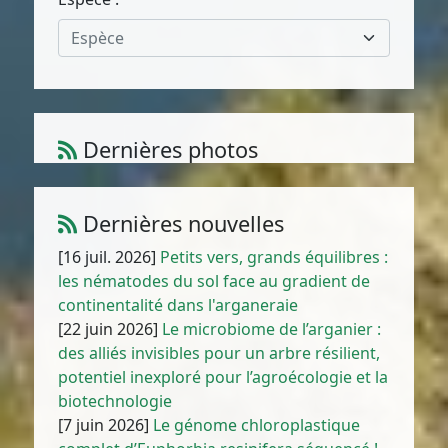
Espèce
Dernières photos
Amaranthus muricatus (Moq.) Hieron.
1
/
10
Dernières nouvelles
[16 juil. 2026]
Petits vers, grands équilibres :
les nématodes du sol face au gradient de
continentalité dans l'arganeraie
[22 juin 2026]
Le microbiome de l’arganier :
des alliés invisibles pour un arbre résilient,
potentiel inexploré pour l’agroécologie et la
biotechnologie
[7 juin 2026]
Le génome chloroplastique