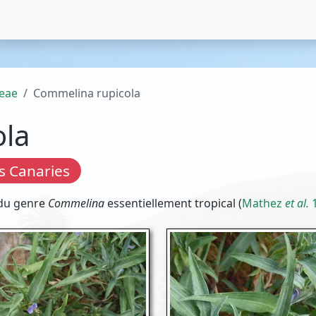
eae
Commelina rupicola
ola
s Canaries
 du genre
Commelina
essentiellement tropical (
Mathez
et al.