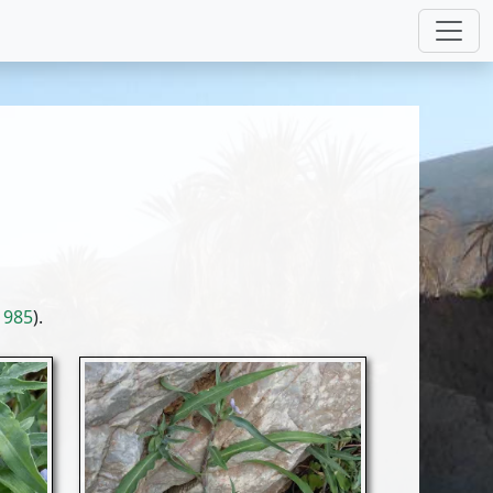
1985
).