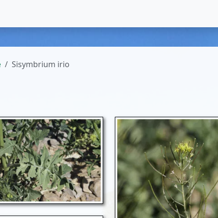
e
Sisymbrium irio