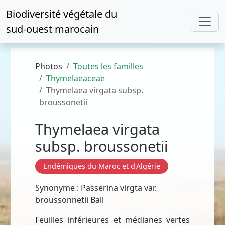
Biodiversité végétale du
sud-ouest marocain
Photos
Toutes les familles
Thymelaeaceae
Thymelaea virgata subsp.
broussonetii
Thymelaea virgata
subsp. broussonetii
Endémiques du Maroc et d'Algérie
Synonyme : Passerina virgta var.
broussonnetii Ball
Feuilles inférieures et médianes vertes