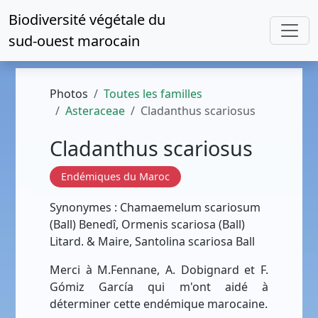
Biodiversité végétale du
sud-ouest marocain
Photos
Toutes les familles
Asteraceae
Cladanthus scariosus
Cladanthus scariosus
Endémiques du Maroc
Synonymes : Chamaemelum scariosum
(Ball) Benedî, Ormenis scariosa (Ball)
Litard. & Maire, Santolina scariosa Ball
Merci à M.Fennane, A. Dobignard et F.
Gómiz García qui m'ont aidé à
déterminer cette endémique marocaine.