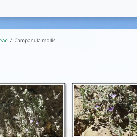
eae
Campanula mollis
s