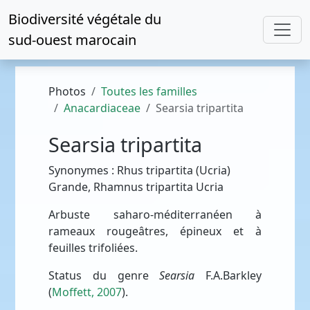
Biodiversité végétale du
sud-ouest marocain
Photos
Toutes les familles
Anacardiaceae
Searsia tripartita
Searsia tripartita
Synonymes : Rhus tripartita (Ucria)
Grande, Rhamnus tripartita Ucria
Arbuste saharo-méditerranéen à
rameaux rougeâtres, épineux et à
feuilles trifoliées.
Status du genre
Searsia
F.A.Barkley
(
Moffett, 2007
).