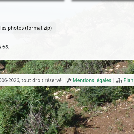
les photos (format zip)
3h58.
2006-2026, tout droit réservé |
Mentions légales
|
Plan