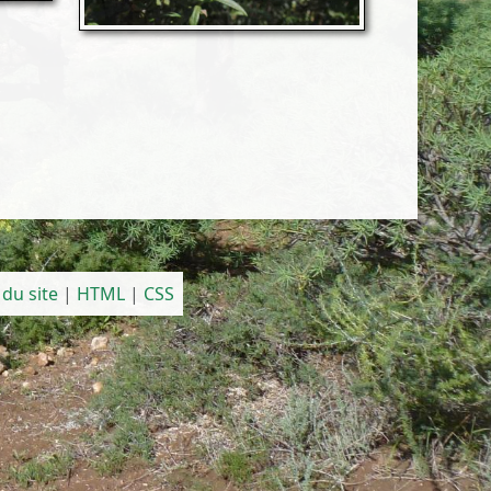
 du site
|
HTML
|
CSS