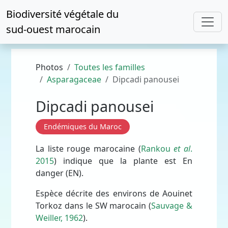
Biodiversité végétale du
sud-ouest marocain
Photos
Toutes les familles
Asparagaceae
Dipcadi panousei
Dipcadi panousei
Endémiques du Maroc
La liste rouge marocaine (
Rankou
et al
.
2015
) indique que la plante est En
danger (EN).
Espèce décrite des environs de Aouinet
Torkoz dans le SW marocain (
Sauvage &
Weiller, 1962
).