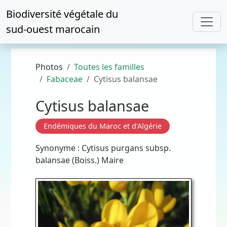
Biodiversité végétale du
sud-ouest marocain
Photos
Toutes les familles
Fabaceae
Cytisus balansae
Cytisus balansae
Endémiques du Maroc et d'Algérie
Synonyme : Cytisus purgans subsp.
balansae (Boiss.) Maire