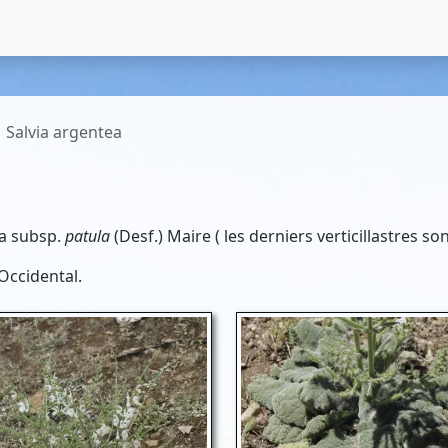
Salvia argentea
la subsp.
patula
(Desf.) Maire ( les derniers verticillastres so
 Occidental.