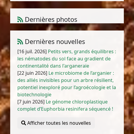
Dernières photos
Atriplex parvifolia Lowe
1
/
10
Dernières nouvelles
[16 juil. 2026]
Petits vers, grands équilibres :
les nématodes du sol face au gradient de
continentalité dans l'arganeraie
[22 juin 2026]
Le microbiome de l’arganier :
des alliés invisibles pour un arbre résilient,
potentiel inexploré pour l’agroécologie et la
biotechnologie
[7 juin 2026]
Le génome chloroplastique
complet d’Euphorbia resinifera séquencé !
Afficher toutes les nouvelles