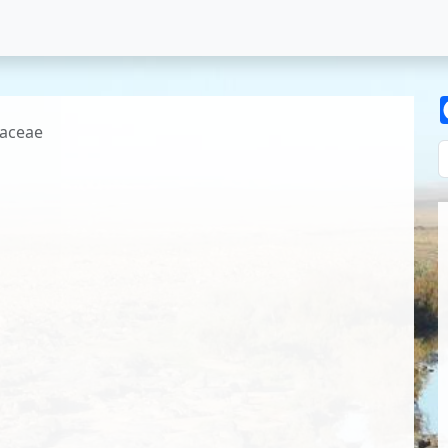
daceae