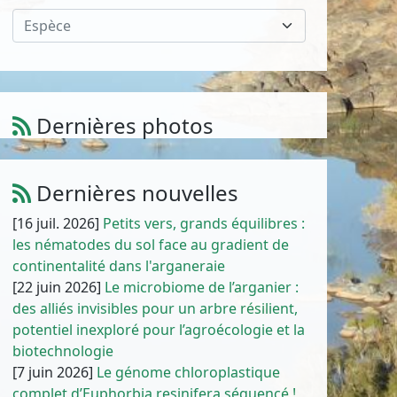
Espèce
Dernières photos
Amaranthus muricatus (Moq.) Hieron.
1
/
10
Dernières nouvelles
[16 juil. 2026]
Petits vers, grands équilibres :
les nématodes du sol face au gradient de
continentalité dans l'arganeraie
[22 juin 2026]
Le microbiome de l’arganier :
des alliés invisibles pour un arbre résilient,
potentiel inexploré pour l’agroécologie et la
biotechnologie
[7 juin 2026]
Le génome chloroplastique
complet d’Euphorbia resinifera séquencé !