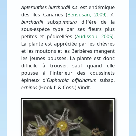
Apteranthes burchardi
i
s.s
. est endémique
des îles Canaries (
Bensusan, 2009
).
A.
burchardii
subsp.
maura
diffère de la
sous-espèce type par ses fleurs plus
petites et pédicellées (
Audissou, 2005
).
La plante est appréciée par les chèvres
et les moutons et les Berbères mangent
les jeunes pousses. La plante est donc
difficile à trouver, sauf quand elle
pousse à l'intérieur des coussinets
épineux d'
Euphorbia officinarum
subsp.
echinus
(Hook.f. & Coss.) Vindt.