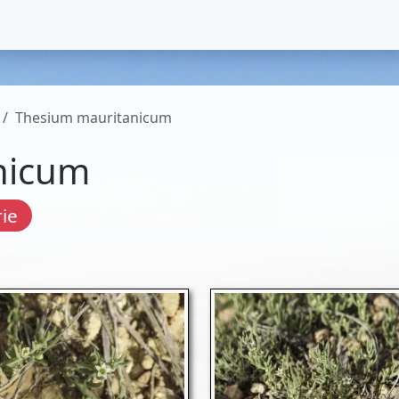
Thesium mauritanicum
nicum
ie