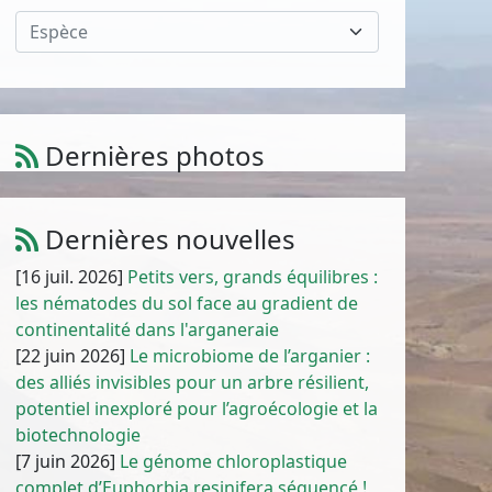
Espèce
Dernières photos
Amaranthus muricatus (Moq.) Hieron.
1
/
10
Dernières nouvelles
[16 juil. 2026]
Petits vers, grands équilibres :
les nématodes du sol face au gradient de
continentalité dans l'arganeraie
[22 juin 2026]
Le microbiome de l’arganier :
des alliés invisibles pour un arbre résilient,
potentiel inexploré pour l’agroécologie et la
biotechnologie
[7 juin 2026]
Le génome chloroplastique
complet d’Euphorbia resinifera séquencé !