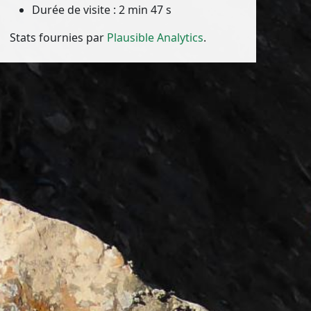
Durée de visite : 2 min 47 s
Stats fournies par
Plausible Analytics
.