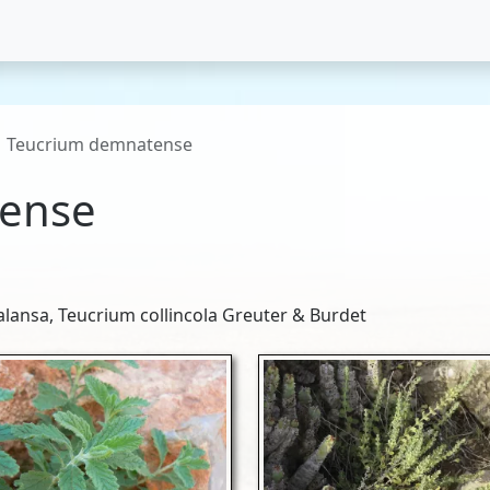
Teucrium demnatense
ense
lansa, Teucrium collincola Greuter & Burdet