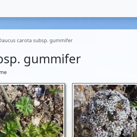
Daucus carota subsp. gummifer
bsp. gummifer
yme