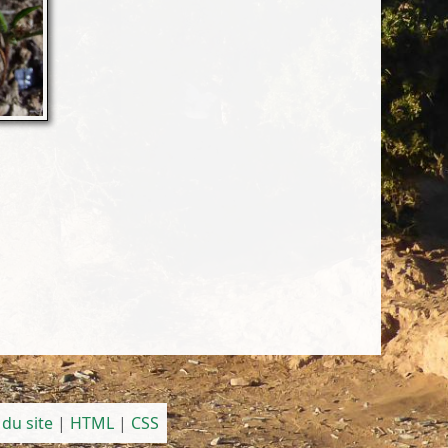
 du site
|
HTML
|
CSS