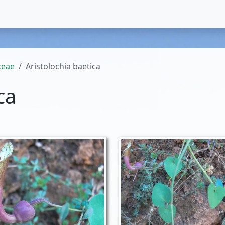
ceae
Aristolochia baetica
ca