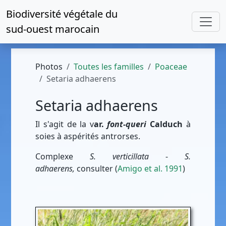
Biodiversité végétale du
sud-ouest marocain
Photos
Toutes les familles
Poaceae
Setaria adhaerens
Setaria adhaerens
Il s'agit de la v
ar.
font-queri
Calduch
à
soies à aspérités antrorses.
Complexe
S. verticillata
-
S.
adhaerens,
consulter (
Amigo et al. 1991
)