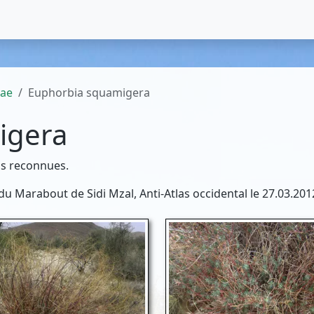
eae
Euphorbia squamigera
igera
lus reconnues.
du Marabout de Sidi Mzal, Anti-Atlas occidental le 27.03.201