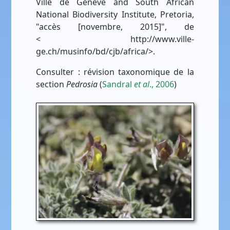
Ville de Genève and South African
National Biodiversity Institute, Pretoria,
"accès [novembre, 2015]", de
< http://www.ville-
ge.ch/musinfo/bd/cjb/africa/>.
Consulter : révision taxonomique de la
section
Pedrosia
(
Sandral
et al
., 2006
)