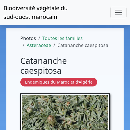
Biodiversité végétale du
sud-ouest marocain
Photos
Toutes les familles
Asteraceae
Catananche caespitosa
Catananche
caespitosa
Endémiques du Maroc et d'Algérie