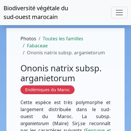
Biodiversité végétale du
sud-ouest marocain
Photos
Toutes les familles
Fabaceae
Ononis natrix subsp. arganietorum
Ononis natrix subsp.
arganietorum
Endémiques du Maroc
Cette espèce est très polymorphe et
largement distribuée dans le sud-
ouest du Maroc. La subsp.
arganietorum
(Maire) Sirj.se reconnaît
par les caractères suivants (
Fennane
et