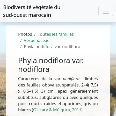
Biodiversité végétale du
sud-ouest marocain
Photos
Toutes les familles
Verbenaceae
Phyla nodiflora var. nodiflora
Phyla nodiflora var.
nodiflora
Caractères de la var.
nodiflora
: limbes
des feuilles obovales, spatulés, 2–4( 7,5)
x 0,5–1,5( 3) cm, apex généralement
subobtus, subglabres ou avec quelques
poils courts, raides et apprimés, gris ou
blancs (
O’Leary & Múlgura, 2011
).