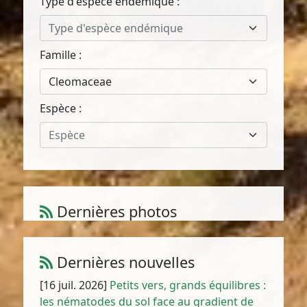
Type d'espèce endémique :
Type d'espèce endémique
Famille :
Cleomaceae
Espèce :
Espèce
Dernières photos
Amaranthus muricatus (Moq.) Hieron.
1
/
10
Dernières nouvelles
[16 juil. 2026]
Petits vers, grands équilibres :
les nématodes du sol face au gradient de