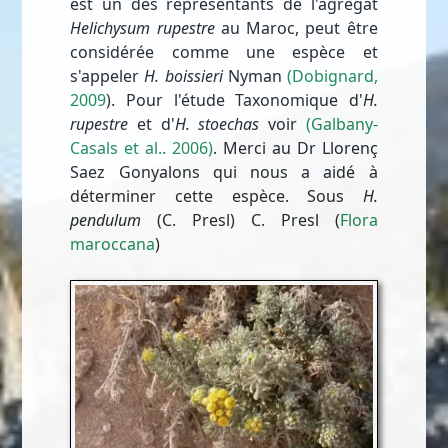
est un des représentants de l'agrégat
Helichysum rupestre
au Maroc, peut être
considérée comme une espèce et
s'appeler
H. boissieri
Nyman
(Dobignard,
2009
). Pour l'étude Taxonomique d'
H.
rupestre
et d'
H. stoechas
voir
(Galbany-
Casals et al.. 2006)
. Merci au Dr Llorenç
Saez Gonyalons qui nous a aidé à
déterminer cette espèce. Sous
H.
pendulum
(C. Presl) C. Presl (
Flora
maroccana
)