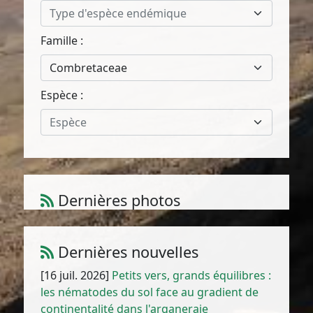
Type d'espèce endémique
Famille :
Combretaceae
Espèce :
Espèce
Dernières photos
Amaranthus muricatus (Moq.) Hieron.
1
/
10
Dernières nouvelles
[16 juil. 2026]
Petits vers, grands équilibres :
les nématodes du sol face au gradient de
continentalité dans l'arganeraie