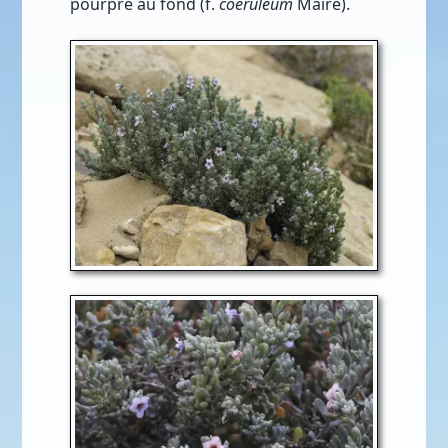
pourpre au fond (f.
coeruleum
Maire).