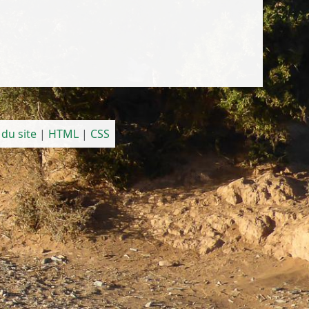
 du site
|
HTML
|
CSS