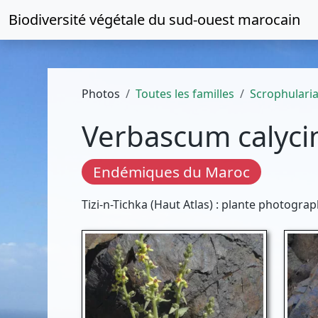
Biodiversité végétale du
sud-ouest marocain
Photos
Toutes les familles
Scrophulari
Verbascum calyc
Endémiques du Maroc
Tizi-n-Tichka (Haut Atlas) : plante photogr