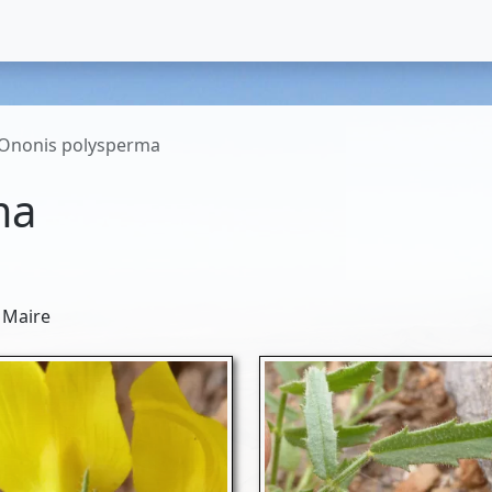
Ononis polysperma
ma
 Maire