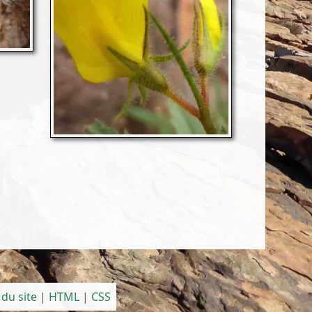
 du site
|
HTML
|
CSS