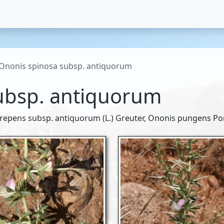
Ononis spinosa subsp. antiquorum
ubsp. antiquorum
repens subsp. antiquorum (L.) Greuter, Ononis pungens P