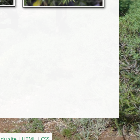
 du site
|
HTML
|
CSS