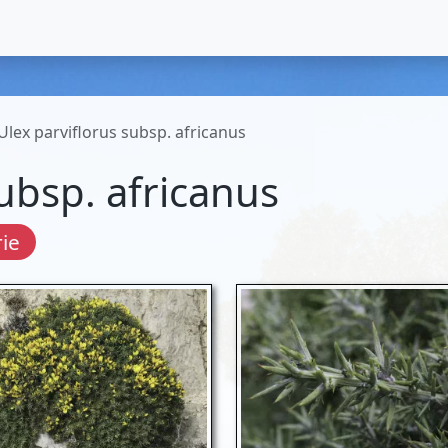
Ulex parviflorus subsp. africanus
subsp. africanus
ie