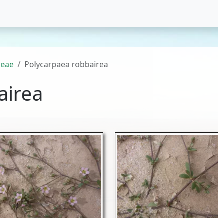
ceae
Polycarpaea robbairea
airea