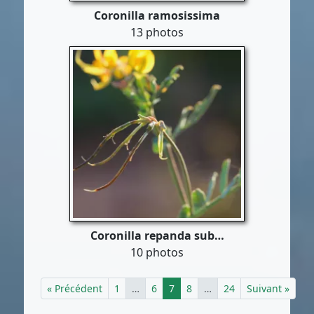
Coronilla ramosissima
13 photos
Coronilla repanda sub…
10 photos
« Précédent
1
…
6
7
8
…
24
Suivant »