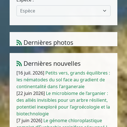
Espèce
Dernières photos
Amaranthus muricatus (Moq.) Hieron.
1
/
10
Dernières nouvelles
[16 juil. 2026]
Petits vers, grands équilibres :
les nématodes du sol face au gradient de
continentalité dans l'arganeraie
[22 juin 2026]
Le microbiome de l’arganier :
des alliés invisibles pour un arbre résilient,
potentiel inexploré pour l’agroécologie et la
biotechnologie
[7 juin 2026]
Le génome chloroplastique