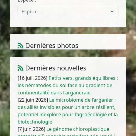
Espèce
Dernières photos
Amaranthus muricatus (Moq.) Hieron.
1
/
10
Dernières nouvelles
[16 juil. 2026]
Petits vers, grands équilibres :
les nématodes du sol face au gradient de
continentalité dans l'arganeraie
[22 juin 2026]
Le microbiome de l’arganier :
des alliés invisibles pour un arbre résilient,
potentiel inexploré pour l’agroécologie et la
biotechnologie
[7 juin 2026]
Le génome chloroplastique