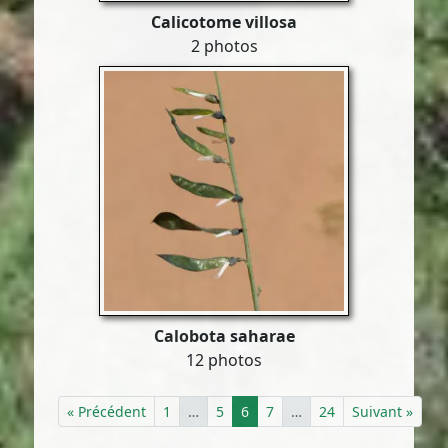
Calicotome villosa
2 photos
Calobota saharae
12 photos
« Précédent
1
…
5
6
7
…
24
Suivant »