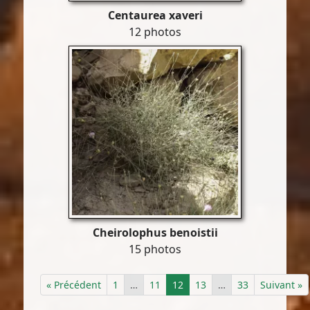
Centaurea xaveri
12 photos
Cheirolophus benoistii
15 photos
« Précédent
1
…
11
12
13
…
33
Suivant »